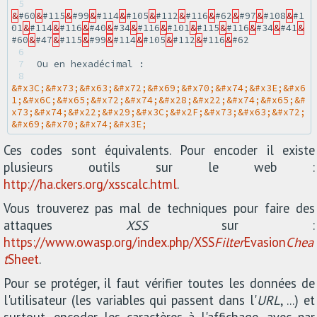
5 
&
#60
&
#115
&
#99
&
#114
&
#105
&
#112
&
#116
&
#62
&
#97
&
#108
&
#1
01
&
#114
&
#116
&
#40
&
#34
&
#116
&
#101
&
#115
&
#116
&
#34
&
#41
&
#60
&
#47
&
#115
&
#99
&
#114
&
#105
&
#112
&
#116
&
6 
7 
8 
&#x3C;&#x73;&#x63;&#x72;&#x69;&#x70;&#x74;&#x3E;&#x6
1;&#x6C;&#x65;&#x72;&#x74;&#x28;&#x22;&#x74;&#x65;&#
x73;&#x74;&#x22;&#x29;&#x3C;&#x2F;&#x73;&#x63;&#x72;
&#x69;&#x70;&#x74;&#x3E;
Ces codes sont équivalents. Pour encoder il existe
plusieurs outils sur le web :
http://ha.ckers.org/xsscalc.html
.
Vous trouverez pas mal de techniques pour faire des
attaques
XSS
sur :
https://www.owasp.org/index.php/XSS
Filter
Evasion
Chea
t
Sheet
.
Pour se protéger, il faut vérifier toutes les données de
l'utilisateur (les variables qui passent dans l'
URL
, ...) et