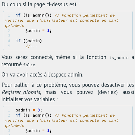
Du coup si la page ci-dessus est :
1 
if
(
is_admin
())
// Fonction permettant de 
vérifier que l'utilisateur est connecté en tant 
qu'admin
2 
$admin
=
1
;
3 
4 
if
(
$admin
)
5 
//...
Vous serez connecté, même si la fonction
a
is_admin
retourné
.
false
On va avoir accès à l'espace admin.
Pour pallier à ce problème, vous pouvez désactiver les
Register_globals
, mais vous pouvez (devriez) aussi
initialiser vos variables :
1 
$admin
=
0
;
2 
if
(
is_admin
())
// Fonction permettant de 
vérifier que l'utilisateur est connecté en tant 
qu'admin
3 
$admin
=
1
;