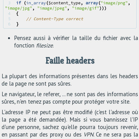
3 
if
(
in_array
(
$content_type
,
array
(
"image/png"
,
"image/jpg"
,
"image/jpeg"
,
"image/gif"
)))
4 
{
5 
// Content-Type correct
6 
}
Pensez aussi à vérifier la taille du fichier avec la
fonction
filesize
.
Faille headers
La plupart des informations présentes dans les headers
de la page ne sont pas sûres.
Le navigateur, le referer, ... ne sont pas des informations
sûres, n'en tenez pas compte pour protéger votre site.
L'adresse IP ne peut pas être modifié (c'est l'adresse où
la page a été demandée). Mais si vous bannissez l'IP
d'une personne, sachez qu'elle pourra toujours revenir,
en passant par des proxy ou des
VPN
. Ce ne sera pas la