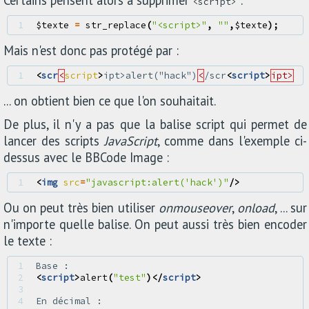
Certains pensent alors à supprimer
:
<script>
1 
$texte
=
str_replace
(
"<script>"
,
""
,
$texte
);
Mais n'est donc pas protégé par :
1 
<
scr
<
script
>
ipt>alert("hack")
<
/scr
<
script
>
ipt>
... on obtient bien ce que l'on souhaitait.
De plus, il n'y a pas que la balise script qui permet de
lancer des scripts
JavaScript
, comme dans l'exemple ci-
dessus avec le BBCode Image :
1 
<
img
src
=
"javascript:alert('hack')"
/>
Ou on peut très bien utiliser
onmouseover
,
onload
, ... sur
n'importe quelle balise. On peut aussi très bien encoder
le texte :
1 
2 
<
script
>
alert
(
"test"
)</
script
>
3 
4 