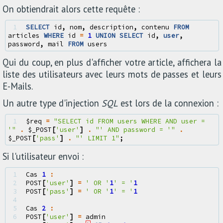
On obtiendrait alors cette requête :
1 
SELECT
id
,
nom
,
description
,
contenu
FROM
articles
WHERE
id
=
1
UNION
SELECT
id
,
user
,
password
,
mail
FROM
users
Qui du coup, en plus d'afficher votre article, affichera la
liste des utilisateurs avec leurs mots de passes et leurs
E-Mails.
Un autre type d'injection
SQL
est lors de la connexion :
1 
$req
=
"SELECT id FROM users WHERE AND user = 
'"
.
$_POST
[
'user'
]
.
"' AND password = '"
.
$_POST
[
'pass'
]
.
"' LIMIT 1"
;
Si l'utilisateur envoi :
1 
Cas
1
:
2 
POST
[
'user'
]
=
' OR '
1
' = '
1
3 
POST
[
'pass'
]
=
' OR '
1
' = '
1
4 
5 
Cas
2
:
6 
POST
[
'user'
]
=
admin