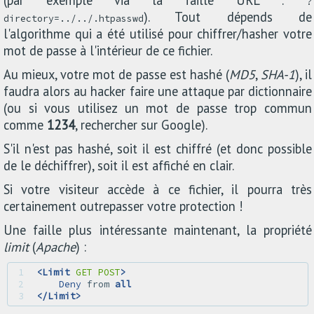
(par exemple via la faille URL :
?
). Tout dépends de
directory=../../.htpasswd
l'algorithme qui a été utilisé pour chiffrer/hasher votre
mot de passe à l'intérieur de ce fichier.
Au mieux, votre mot de passe est hashé (
MD5
,
SHA-1
), il
faudra alors au hacker faire une attaque par dictionnaire
(ou si vous utilisez un mot de passe trop commun
comme
1234
, rechercher sur Google).
S'il n'est pas hashé, soit il est chiffré (et donc possible
de le déchiffrer), soit il est affiché en clair.
Si votre visiteur accède à ce fichier, il pourra très
certainement outrepasser votre protection !
Une faille plus intéressante maintenant, la propriété
limit
(
Apache
) :
1 
<Limit
GET POST
>
2 
Deny
 from 
all
3 
</Limit>