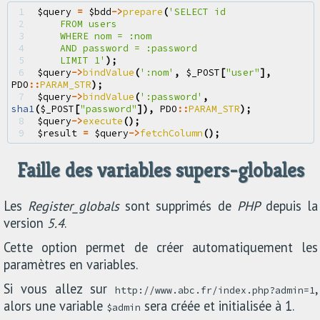
1 
$query
=
$bdd
->
prepare
(
'SELECT id
2 
    FROM users
3 
    WHERE nom = :nom
4 
    AND password = :password
5 
    LIMIT 1'
);
6 
$query
->
bindValue
(
':nom'
,
$_POST
[
"user"
],
PDO
::
PARAM_STR
);
7 
$query
->
bindValue
(
':password'
,
sha1
(
$_POST
[
"password"
]),
PDO
::
PARAM_STR
);
8 
$query
->
execute
();
9 
$result
=
$query
->
fetchColumn
();
Faille des variables supers-globales
Les
Register_globals
sont supprimés de
PHP
depuis la
version
5.4
.
Cette option permet de créer automatiquement les
paramètres en variables.
Si vous allez sur
,
http://www.abc.fr/index.php?admin=1
alors une variable
sera créée et initialisée à 1.
$admin