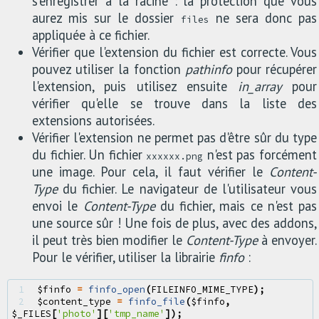
s'enregistrer à la racine : la protection que vous
aurez mis sur le dossier
ne sera donc pas
files
appliquée à ce fichier.
Vérifier que l'extension du fichier est correcte. Vous
pouvez utiliser la fonction
pathinfo
pour récupérer
l'extension, puis utilisez ensuite
in_array
pour
vérifier qu'elle se trouve dans la liste des
extensions autorisées.
Vérifier l'extension ne permet pas d'être sûr du type
du fichier. Un fichier
n'est pas forcément
xxxxxx.png
une image. Pour cela, il faut vérifier le
Content-
Type
du fichier. Le navigateur de l'utilisateur vous
envoi le
Content-Type
du fichier, mais ce n'est pas
une source sûr ! Une fois de plus, avec des addons,
il peut très bien modifier le
Content-Type
à envoyer.
Pour le vérifier, utiliser la librairie
finfo
:
1 
$finfo
=
finfo_open
(
FILEINFO_MIME_TYPE
);
2 
$content_type
=
finfo_file
(
$finfo
,
$_FILES
[
'photo'
][
'tmp_name'
]);