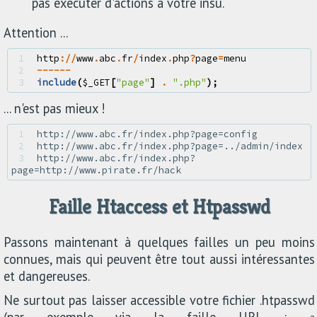
pas exécuter d'actions à votre insu.
Attention ...
1 
http
://
www
.
abc
.
fr
/
index
.
php
?
page
=
menu
2 
------
3 
include
(
$_GET
[
"page"
]
.
".php"
);
... n'est pas mieux !
1 
2 
3 
http://www.abc.fr/index.php?
Faille Htaccess et Htpasswd
Passons maintenant à quelques failles un peu moins
connues, mais qui peuvent être tout aussi intéressantes
et dangereuses.
Ne surtout pas laisser accessible votre fichier .htpasswd