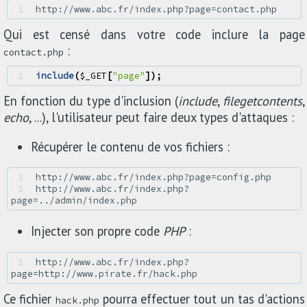
1 
Qui est censé dans votre code inclure la page
:
contact.php
1 
include
(
$_GET
[
"page"
]);
En fonction du type d'inclusion (
include
,
file
get
contents
,
echo
, ...), l'utilisateur peut faire deux types d'attaques :
Récupérer le contenu de vos fichiers :
1 
2 
http://www.abc.fr/index.php?
Injecter son propre code
PHP
:
1 
http://www.abc.fr/index.php?
Ce fichier
pourra effectuer tout un tas d'actions
hack.php