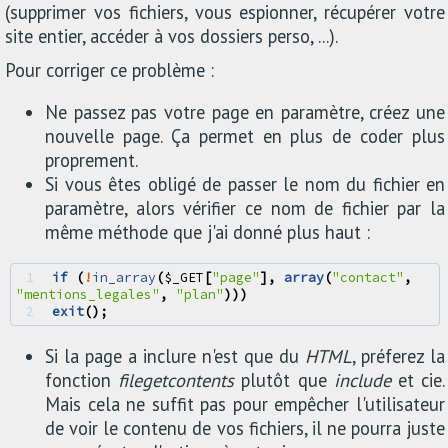
(supprimer vos fichiers, vous espionner, récupérer votre
site entier, accéder à vos dossiers perso, ...).
Pour corriger ce problème :
Ne passez pas votre page en paramètre, créez une
nouvelle page. Ça permet en plus de coder plus
proprement.
Si vous êtes obligé de passer le nom du fichier en
paramètre, alors vérifier ce nom de fichier par la
même méthode que j'ai donné plus haut :
1 
if
(
!
in_array
(
$_GET
[
"page"
],
array
(
"contact"
,
"mentions_legales"
,
"plan"
)))
2 
exit
();
Si la page a inclure n'est que du
HTML
, préferez la
fonction
file
get
contents
plutôt que
include
et cie.
Mais cela ne suffit pas pour empêcher l'utilisateur
de voir le contenu de vos fichiers, il ne pourra juste