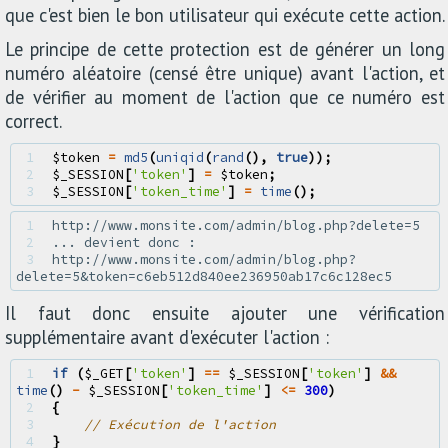
que c'est bien le bon utilisateur qui exécute cette action.
Le principe de cette protection est de générer un long
numéro aléatoire (censé être unique) avant l'action, et
de vérifier au moment de l'action que ce numéro est
correct.
1 
$token
=
md5
(
uniqid
(
rand
(),
true
));
2 
$_SESSION
[
'token'
]
=
$token
;
3 
$_SESSION
[
'token_time'
]
=
time
();
1 
2 
3 
http://www.monsite.com/admin/blog.php?
Il faut donc ensuite ajouter une vérification
supplémentaire avant d'exécuter l'action :
1 
if
(
$_GET
[
'token'
]
==
$_SESSION
[
'token'
]
&&
time
()
-
$_SESSION
[
'token_time'
]
<=
300
)
2 
{
3 
// Exécution de l'action
4 
}