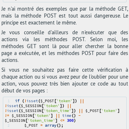
Je n'ai montré des exemples que par la méthode GET,
mais la méthode POST est tout aussi dangereuse. Le
principe est exactement le même.
Je vous conseille d'ailleurs de n'exécuter que des
actions via les méthodes POST. Selon moi, les
méthodes GET sont là pour aller chercher la bonne
page a exécutée, et les méthodes POST pour faire des
actions.
Si vous ne souhaitez pas faire cette vérification à
chaque action ou si vous avez peur de l'oublier pour une
action, vous pouvez très bien ajouter ce code au tout
début de vos pages :
1 
if
(
!
isset
(
$_POST
[
'token'
])
||
!
isset
(
$_SESSION
[
'token'
])
||
!
isset
(
$_SESSION
[
'token_time'
])
||
$_POST
[
'token'
]
!=
$_SESSION
[
'token'
]
||
time
()
-
$_SESSION
[
'token_time'
]
<=
300
)
2 
$_POST
=
array
();