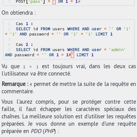
7 
POST
[
'pass'
]
=
'
OR
1
=
1
#
On obtiendra :
1 
Cas
1
:
2 
SELECT
id
FROM
users
WHERE
AND
user
=
''
OR
'1'
=
'1'
AND
password
=
''
OR
'1'
=
'1'
LIMIT
1
3 
4 
Cas
2
:
5 
SELECT
id
FROM
users
WHERE
AND
user
=
'admin'
AND
password
=
''
OR
1
=
1
#
'
LIMIT
1
Vu que
est toujours vrai, dans les deux cas
1 = 1
l'utilisateur va être connecté.
Remarque :
permet de mettre la suite de la requête en
#
commentaire.
Vous l'aurez compris, pour se protéger contre cette
faille, il faut échapper les caractères spéciaux des
chaînes. La meilleure solution est d'utiliser les requêtes
préparées. Je vous donne un exemple d'une requête
préparée en
PDO
(
PHP
) :