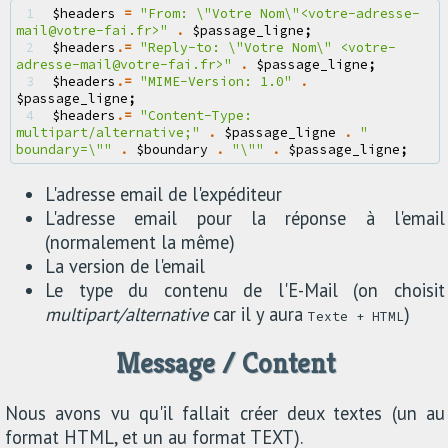
1 
$headers
=
"From: 
\"
Votre Nom
\"
<votre-adresse-
mail@votre-fai.fr>"
.
$passage_ligne
;
2 
$headers
.=
"Reply-to: 
\"
Votre Nom
\"
 <votre-
adresse-mail@votre-fai.fr>"
.
$passage_ligne
;
3 
$headers
.=
"MIME-Version: 1.0"
.
$passage_ligne
;
4 
$headers
.=
"Content-Type: 
multipart/alternative;"
.
$passage_ligne
.
" 
boundary=
\"
"
.
$boundary
.
"
\"
"
.
$passage_ligne
;
L'adresse email de l'expéditeur
L'adresse email pour la réponse à l'email
(normalement la même)
La version de l'email
Le type du contenu de l'E-Mail (on choisit
multipart/alternative
car il y aura
)
Texte + HTML
Message / Content
Nous avons vu qu'il fallait créer deux textes (un au
format HTML, et un au format TEXT).