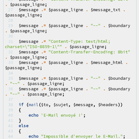
.
$passage_ligne
;
27 
$message
.=
$passage_ligne
.
$message_txt
.
$passage_ligne
;
28 
29 
$message
.=
$passage_ligne
.
"--"
.
$boundary
.
$passage_ligne
;
30 
31 
$message
.=
"Content-Type: text/html; 
charset=
\"
ISO-8859-1
\"
"
.
$passage_ligne
;
32 
$message
.=
"Content-Transfer-Encoding: 8bit"
.
$passage_ligne
;
33 
$message
.=
$passage_ligne
.
$message_html
.
$passage_ligne
;
34 
35 
$message
.=
$passage_ligne
.
"--"
.
$boundary
.
"--"
.
$passage_ligne
;
36 
$message
.=
$passage_ligne
.
"--"
.
$boundary
.
"--"
.
$passage_ligne
;
37 
38 
if
(
mail
(
$to
,
$sujet
,
$message
,
$headers
))
39 
{
40 
echo
'E-Mail envoyé !'
;
41 
}
42 
else
43 
{
44 
echo
"Impossible d'envoyer le E-Mail."
;