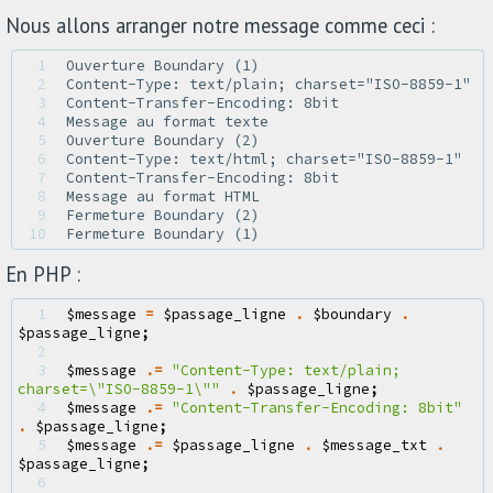
Nous allons arranger notre message comme ceci :
 1 
 2 
 3 
 4 
 5 
 6 
 7 
 8 
 9 
10 
En PHP :
 1 
$message
=
$passage_ligne
.
$boundary
.
$passage_ligne
;
 2 
 3 
$message
.=
"Content-Type: text/plain; 
charset=
\"
ISO-8859-1
\"
"
.
$passage_ligne
;
 4 
$message
.=
"Content-Transfer-Encoding: 8bit"
.
$passage_ligne
;
 5 
$message
.=
$passage_ligne
.
$message_txt
.
$passage_ligne
;
 6 