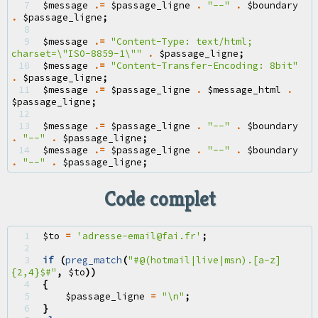
 7 
$message
.=
$passage_ligne
.
"--"
.
$boundary
.
$passage_ligne
;
 8 
 9 
$message
.=
"Content-Type: text/html; 
charset=
\"
ISO-8859-1
\"
"
.
$passage_ligne
;
10 
$message
.=
"Content-Transfer-Encoding: 8bit"
.
$passage_ligne
;
11 
$message
.=
$passage_ligne
.
$message_html
.
$passage_ligne
;
12 
13 
$message
.=
$passage_ligne
.
"--"
.
$boundary
.
"--"
.
$passage_ligne
;
14 
$message
.=
$passage_ligne
.
"--"
.
$boundary
.
"--"
.
$passage_ligne
;
Code complet
 1 
$to
=
'adresse-email@fai.fr'
;
 2 
 3 
if
(
preg_match
(
"#@(hotmail|live|msn).[a-z]
{2,4}$#"
,
$to
))
 4 
{
 5 
$passage_ligne
=
"
\n
"
;
 6 
}