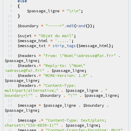
 7 
else
 8 
{
 9 
$passage_ligne
=
"
\r\n
"
;
10 
}
11 
12 
$boundary
=
"-----="
.
md5
(
rand
());
13 
14 
$sujet
=
"Objet du mail"
;
15 
$message_html
=
'.....'
;
16 
$message_txt
=
strip_tags
(
$message_html
);
17 
18 
$headers
=
"From: 
\"
Nom
\"
<adresse@fai.fr>"
.
$passage_ligne
;
19 
$headers
.=
"Reply-to: 
\"
Nom
\"
<adresse@fai.fr>"
.
$passage_ligne
;
20 
$headers
.=
"MIME-Version: 1.0"
.
$passage_ligne
;
21 
$headers
.=
"Content-Type: 
multipart/alternative;"
.
$passage_ligne
.
" 
boundary=
\"
"
.
$boundary
.
"
\"
"
.
$passage_ligne
;
22 
23 
$message
=
$passage_ligne
.
$boundary
.
$passage_ligne
;
24 
25 
$message
.=
"Content-Type: text/plain; 
charset=
\"
ISO-8859-1
\"
"
.
$passage_ligne
;
26 
$message
.=
"Content-Transfer-Encoding: 8bit"