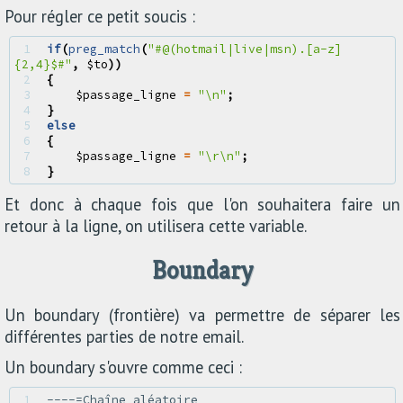
Pour régler ce petit soucis :
1 
if
(
preg_match
(
"#@(hotmail|live|msn).[a-z]
{2,4}$#"
,
$to
))
2 
{
3 
$passage_ligne
=
"
\n
"
;
4 
}
5 
else
6 
{
7 
$passage_ligne
=
"
\r\n
"
;
8 
}
Et donc à chaque fois que l'on souhaitera faire un
retour à la ligne, on utilisera cette variable.
Boundary
Un boundary (frontière) va permettre de séparer les
différentes parties de notre email.
Un boundary s'ouvre comme ceci :
1 